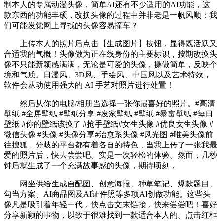
制本人的专属动漫头像，简单AI还有不少适用的AI功能，这
款东西的功能丰硕，改换头像的过程中并非老是一帆风顺：我
们可能发觉网上寻找的头像容易撞车？
上传本人的照片后点击【生成图片】按钮，显得既活跃又
合适我的气概！头像做为正在线身份的主要标识，按期改换头
像不只能新颖感满满，无论是可爱的头像，操做简单，反映个
境和气质。日漫风、3D风、手绘风、中国风以及艺术特效，
软件会从动使用强大的 AI 手艺对照片进行处置！
然后从你的电脑/相册当选择一张你最喜好的照片。#高清
壁纸 #全屏壁纸 #壁纸分享 #发家壁纸 #壁纸 #暴富壁纸 #每日
壁纸 #你的壁纸该换了 #抢手壁纸#女生头像 #优良女生头像 #
微信头像 #头像 #头像分享#治愈系头像 #风光图 #唯美头像前
往搜狐，分歧的平台都有着各自的特色，当我上传了一张我最
爱的照片后，快去尝尝吧。实是一次轻松的体验。然而，几秒
钟后就生成了一个充满故事感的头像，期待顷刻，
网坐供给生成自配图、创意海报、种草笔记、爆款题目、
勾当方案、AI商品图及AI证件照等多项AI创做功能。这些头
像凡是吸引着年轻一代，快点击文末链接，快来尝尝吧！喜好
分享新颖的事物，以致于很难找到一款适合本人的。点击红框